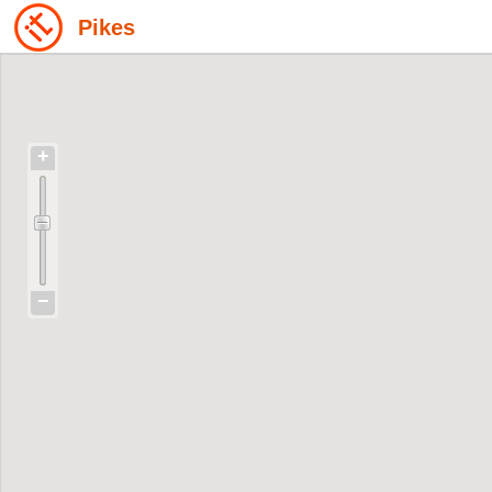
Pikes
+
−