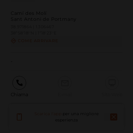
Camí des Molí
Sant Antoni de Portmany
38.971864 | 1.306467
38º58'18''N | 1º18'23''E
COME ARRIVARE
-
Chiama
E-mail
Sito Web
Scarica l'app
per una migliore
Segnala problema
esperienza