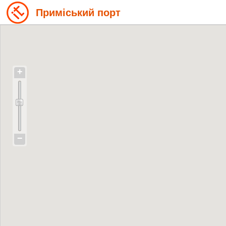
Приміський порт
+
−