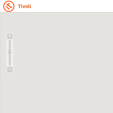
Tivoli
+
−