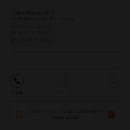
Isidor Macabich,6
Sant Antoni de Portmany
38.983724 | 1.298632
38º59'1''N | 1º17'55''E
COMO CHEGAR
-
Ligar
E-mail
Site
Descarregue a App
para uma melhor
Relatar problema
experiência