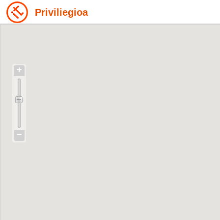
Priviliegioa
+
−