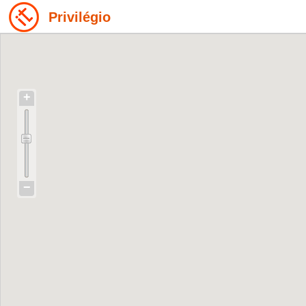
Privilégio
+
−