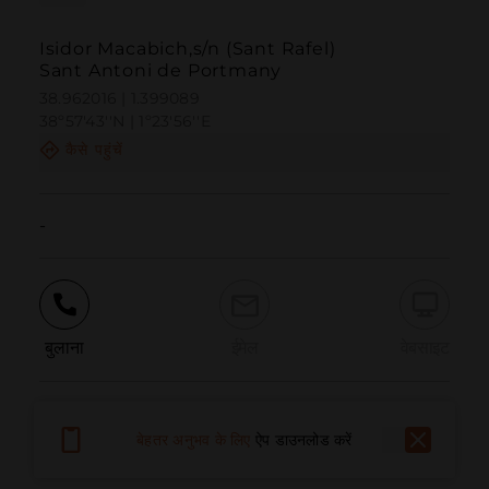
Isidor Macabich,s/n (Sant Rafel)
Sant Antoni de Portmany
38.962016 | 1.399089
38º57'43''N | 1º23'56''E
कैसे पहुंचें
-
बुलाना
ईमेल
वेबसाइट
समस्या की सूचना दें
बेहतर अनुभव के लिए
ऐप डाउनलोड करें