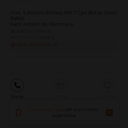
Ctra. S.Antoni-Eivissa KM 7 Can Botas (Sant
Rafel)
Sant Antoni de Portmany
38.959221 | 1.399148
38º57'33''N | 1º23'56''E
COM ARRIBAR-HI
-
Trucar
Email
Lloc Web
Descarrega l'app
per a una millor
experiència
Informar problema