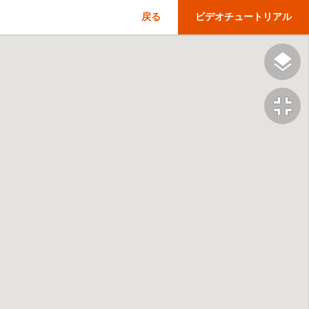
戻る
ビデオチュートリアル
fullscreen_exit