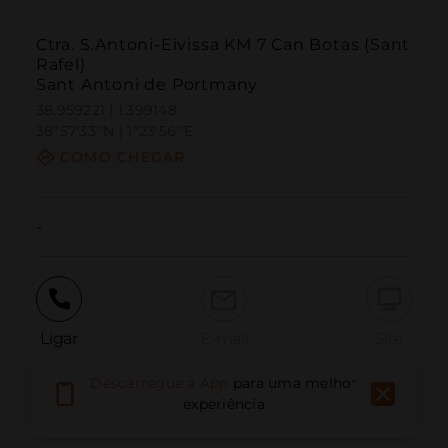
Ctra. S.Antoni-Eivissa KM 7 Can Botas (Sant
Rafel)
Sant Antoni de Portmany
38.959221 | 1.399148
38º57'33''N | 1º23'56''E
COMO CHEGAR
-
Ligar
E-mail
Site
Descarregue a App
para uma melhor
experiência
Relatar problema