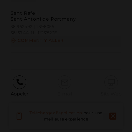
Sant Rafel
Sant Antoni de Portmany
38.962492 | 1.398055
38º57'44''N | 1º23'52''E
COMMENT Y ALLER
-
Appeler
E-mail
Site Web
Téléchargez l'application
pour une
Signaler un problème
meilleure expérience