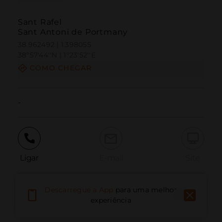
Sant Rafel
Sant Antoni de Portmany
38.962492 | 1.398055
38º57'44''N | 1º23'52''E
COMO CHEGAR
-
Ligar
E-mail
Site
Descarregue a App
para uma melhor
Relatar problema
experiência