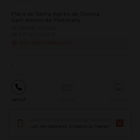
Plaça de Santa Agnès de Corona
Sant Antoni de Portmany
39.038328 | 1.335826
39º2'17''N | 1º20'8''E
WEGBESCHREIBUNG
-
Anruf
E-Mail
Website
Laden Sie die Anwendung herunter,
Problem melden
um ein besseres Erlebnis zu haben