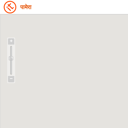
पामेरा
+
−