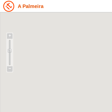
A Palmeira
+
−