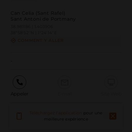
Can Celia (Sant Rafel)
Sant Antoni de Portmany
38.981186 | 1.403906
38º58'52''N | 1º24'14''E
COMMENT Y ALLER
-
Appeler
E-mail
Site Web
Téléchargez l'application
pour une
Signaler un problème
meilleure expérience