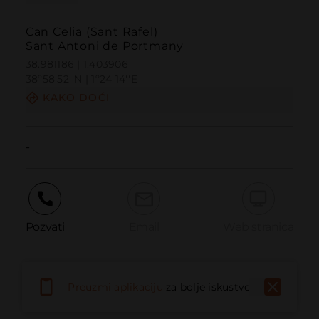
Can Celia (Sant Rafel)
Sant Antoni de Portmany
38.981186 | 1.403906
38º58'52''N | 1º24'14''E
KAKO DOĆI
-
Pozvati
Email
Web stranica
Prijaviti problem
Preuzmi aplikaciju
za bolje iskustvo