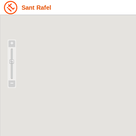
Sant Rafel
+
−