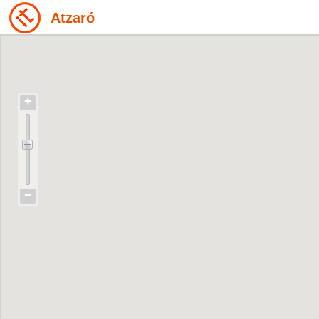
Atzaró
+
−