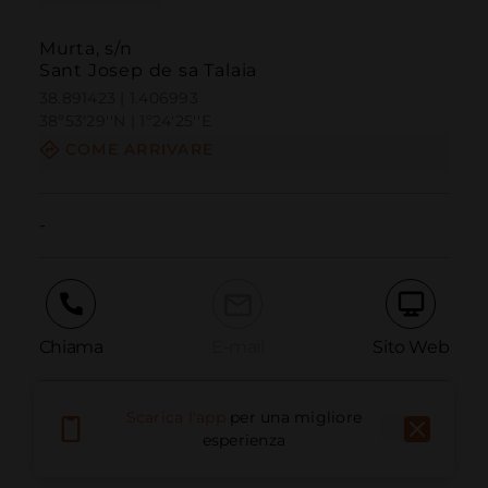
Murta, s/n
Sant Josep de sa Talaia
38.891423 | 1.406993
38º53'29''N | 1º24'25''E
COME ARRIVARE
-
Chiama
E-mail
Sito Web
Scarica l'app
per una migliore
Segnala problema
esperienza