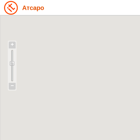
Атсаро
+
−