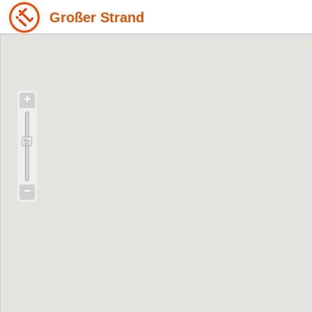
Großer Strand
+
−