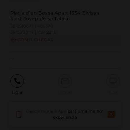
Platja d'en Bossa Apart.1334 Eivissa
Sant Josep de sa Talaia
38.891867 | 1.406370
38º53'30''N | 1º24'22''E
COMO CHEGAR
-
Ligar
E-mail
Site
Descarregue a App
para uma melhor
Relatar problema
experiência