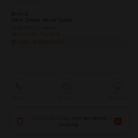
Bruc,3
Sant Josep de sa Talaia
38.890199 | 1.408496
38º53'24''N | 1º24'30''E
HOE TE BEREIKEN
-
Bellen
E-mail
Website
Download de app
voor een betere
Probleem melden
ervaring