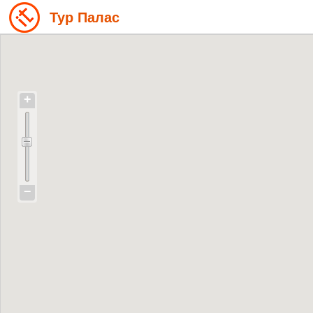
Тур Палас
+
−