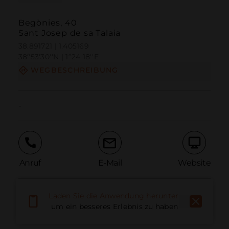
Begònies, 40
Sant Josep de sa Talaia
38.891721 | 1.405169
38º53'30''N | 1º24'18''E
WEGBESCHREIBUNG
-
Anruf
E-Mail
Website
Laden Sie die Anwendung herunter,
Problem melden
um ein besseres Erlebnis zu haben