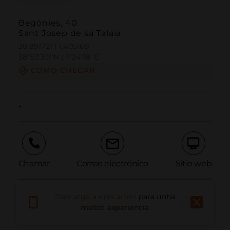
Begònies, 40
Sant Josep de sa Talaia
38.891721 | 1.405169
38º53'30''N | 1º24'18''E
COMO CHEGAR
-
Chamar
Correo electrónico
Sitio web
Descarga a aplicación
para unha
Informar dun problema
mellor experiencia