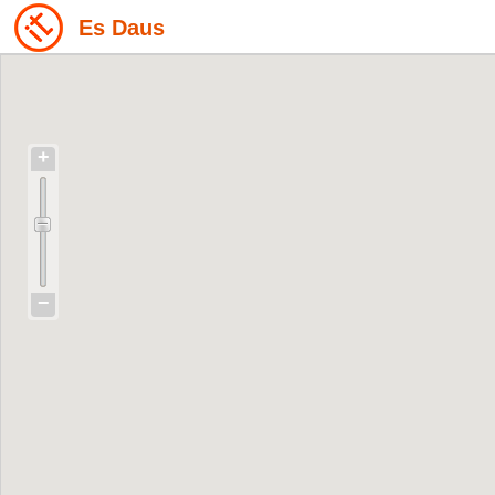
Es Daus
+
−