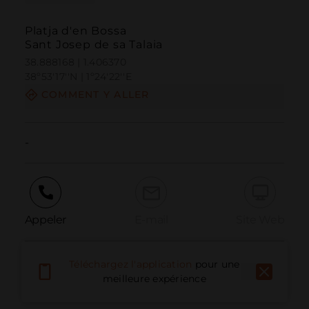
Platja d'en Bossa
Sant Josep de sa Talaia
38.888168 | 1.406370
38º53'17''N | 1º24'22''E
COMMENT Y ALLER
-
Appeler
E-mail
Site Web
Téléchargez l'application
pour une
Signaler un problème
meilleure expérience