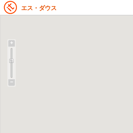
エス・ダウス
+
−