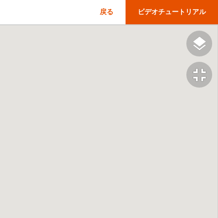
戻る
ビデオチュートリアル
fullscreen_exit