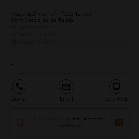
Plaça del Mar , s/n (Cala Tarida)
Sant Josep de sa Talaia
38.942597 | 1.235162
38º56'33''N | 1º14'6''E
CÓMO LLEGAR
-
Llamar
Email
Sitio Web
Descarga la app
para una mejor
Informar problema
experiencia