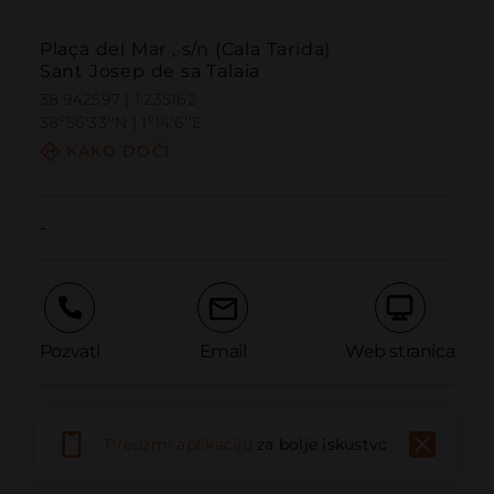
Plaça del Mar , s/n (Cala Tarida)
Sant Josep de sa Talaia
38.942597 | 1.235162
38º56'33''N | 1º14'6''E
KAKO DOĆI
-
Pozvati
Email
Web stranica
Prijaviti problem
Preuzmi aplikaciju
za bolje iskustvo