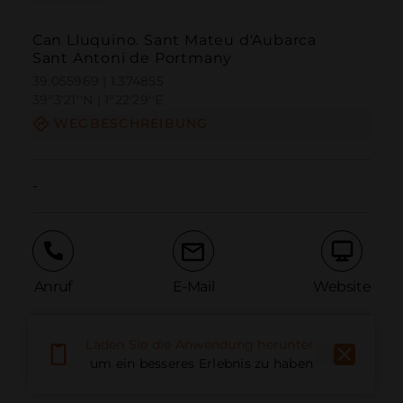
Can Lluquino. Sant Mateu d'Aubarca
Sant Antoni de Portmany
39.055969 | 1.374855
39º3'21''N | 1º22'29''E
WEGBESCHREIBUNG
-
Anruf
E-Mail
Website
Laden Sie die Anwendung herunter,
Problem melden
um ein besseres Erlebnis zu haben