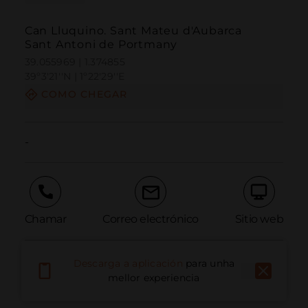
Can Lluquino. Sant Mateu d'Aubarca
Sant Antoni de Portmany
39.055969 | 1.374855
39º3'21''N | 1º22'29''E
COMO CHEGAR
-
Chamar
Correo electrónico
Sitio web
Descarga a aplicación
para unha
Informar dun problema
mellor experiencia