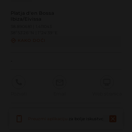
Platja d'en Bossa
Ibiza/Eivissa
38.890681 | 1.411043
38º53'26''N | 1º24'39''E
KAKO DOĆI
-
Pozvati
Email
Web stranica
Prijaviti problem
Preuzmi aplikaciju
za bolje iskustvo