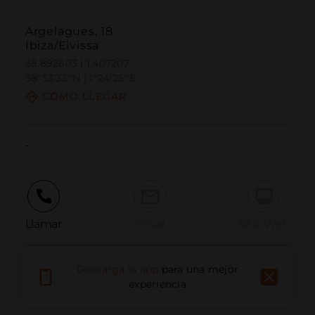
Argelagues, 18
Ibiza/Eivissa
38.892603 | 1.407207
38º53'33''N | 1º24'25''E
CÓMO LLEGAR
-
Llamar
Email
Sitio Web
Descarga la app
para una mejor
Informar problema
experiencia