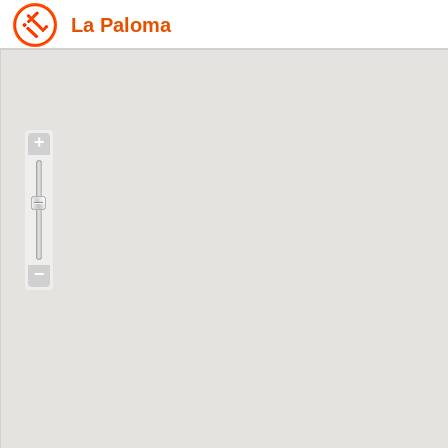
La Paloma
+
−