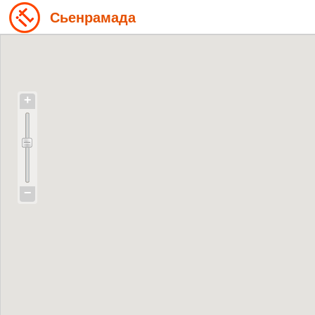
Сьенрамада
+
−