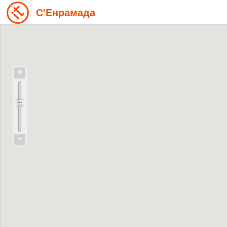
С'Енрамада
+
−