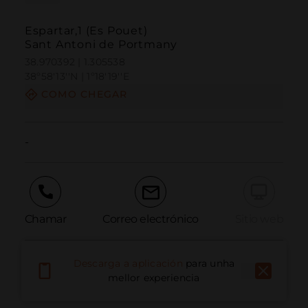
Espartar,1 (Es Pouet)
Sant Antoni de Portmany
38.970392 | 1.305538
38º58'13''N | 1º18'19''E
COMO CHEGAR
-
Chamar
Correo electrónico
Sitio web
Descarga a aplicación
para unha
Informar dun problema
mellor experiencia