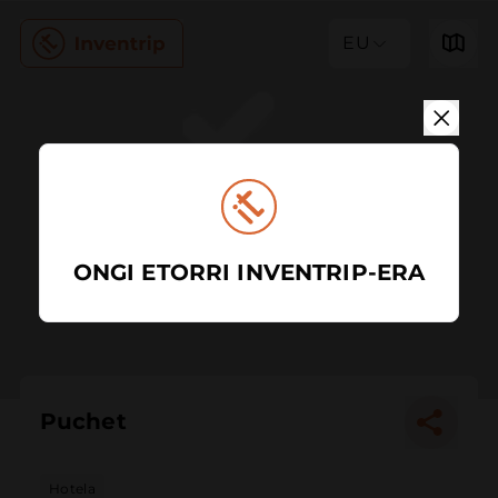
EU
ONGI ETORRI INVENTRIP-ERA
Puchet
Hotela