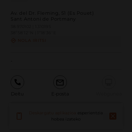
Av. del Dr. Fleming, 51 (Es Pouet)
Sant Antoni de Portmany
38.970102 | 1.310195
38º58'12''N | 1º18'36''E
NOLA IRITSI
-
Deitu
E-posta
Webgunea
Deskargatu aplikazioa
esperientzia
Eman arazoa
hobea izateko