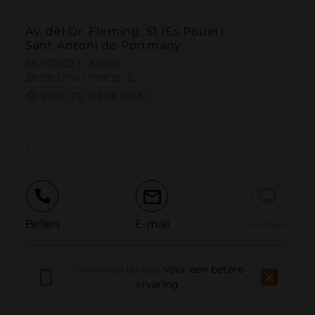
Av. del Dr. Fleming, 51 (Es Pouet)
Sant Antoni de Portmany
38.970102 | 1.310195
38º58'12''N | 1º18'36''E
HOE TE BEREIKEN
-
Bellen
E-mail
Website
Download de app
voor een betere
Probleem melden
ervaring