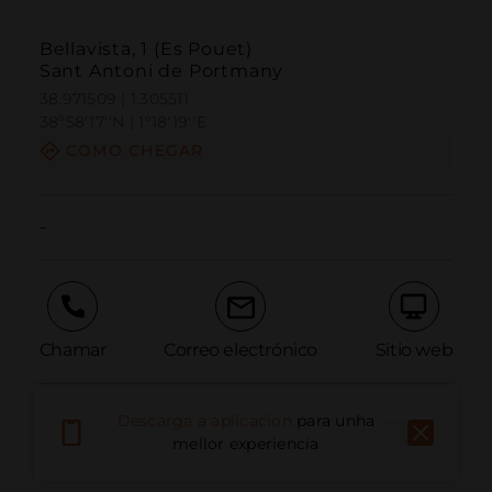
Bellavista, 1 (Es Pouet)
Sant Antoni de Portmany
38.971509 | 1.305511
38º58'17''N | 1º18'19''E
COMO CHEGAR
-
Chamar
Correo electrónico
Sitio web
Descarga a aplicación
para unha
Informar dun problema
mellor experiencia