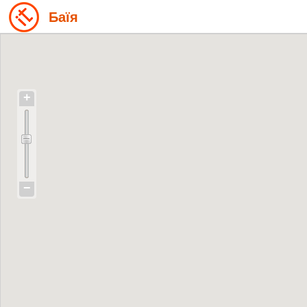
Баїя
+
−