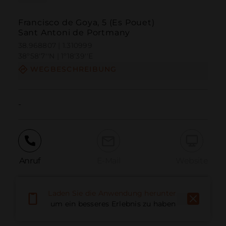
Francisco de Goya, 5 (Es Pouet)
Sant Antoni de Portmany
38.968807 | 1.310999
38º58'7''N | 1º18'39''E
WEGBESCHREIBUNG
-
Anruf
E-Mail
Website
Laden Sie die Anwendung herunter,
Problem melden
um ein besseres Erlebnis zu haben