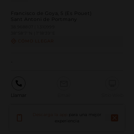
Francisco de Goya, 5 (Es Pouet)
Sant Antoni de Portmany
38.968807 | 1.310999
38º58'7''N | 1º18'39''E
CÓMO LLEGAR
-
Llamar
Email
Sitio Web
Descarga la app
para una mejor
Informar problema
experiencia