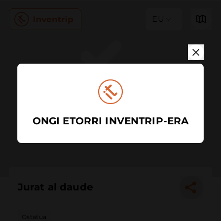
EU
ONGI ETORRI INVENTRIP-ERA
Jurat al daude
Ostatua