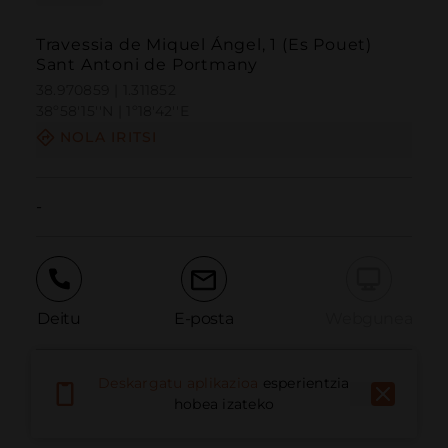
Travessia de Miquel Ángel, 1 (Es Pouet)
Sant Antoni de Portmany
38.970859 | 1.311852
38º58'15''N | 1º18'42''E
NOLA IRITSI
-
Deitu
E-posta
Webgunea
Deskargatu aplikazioa
esperientzia
Eman arazoa
hobea izateko