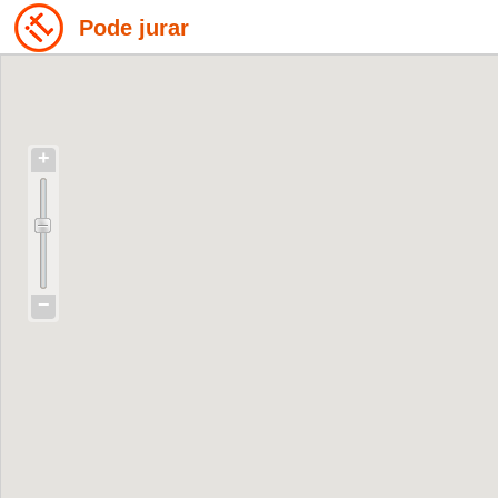
Pode jurar
+
−