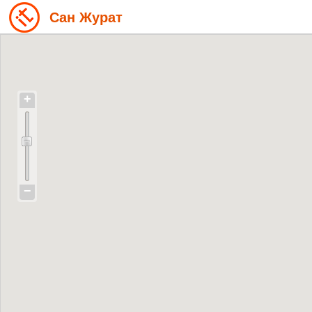
Сан Журат
+
−